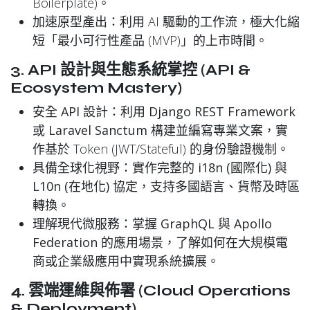
Boilerplate)。
加速原型產出
：利用 AI 驅動的工作流，極大化縮
短「最小可行性產品 (MVP)」的上市時間。
3. API 設計與生態系統掌控 (API &
Ecosystem Mastery)
安全 API 設計
：利用
Django REST Framework
或
Laravel Sanctum
構建並編寫專業文案，實
作基於 Token (JWT/Stateful) 的身份驗證機制。
具備全球化視野
：實作完整的
i18n (國際化)
與
L10n (在地化)
協定，支持多國語言、貨幣及時區
轉換。
理解現代微服務
：掌握
GraphQL
與
Apollo
Federation
的應用場景，了解如何在大規模電
商或企業級應用中實現系統擴展。
4. 雲端運維與佈署 (Cloud Operations
& Deployment)