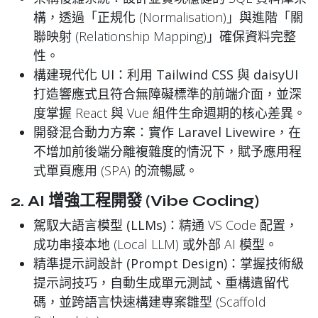
構，透過「正規化 (Normalisation)」與進階「關
聯映射 (Relationship Mapping)」確保資料完整
性。
構建現代化 UI
：利用
Tailwind CSS
與
daisyUI
打造響應式且符合無障礙標準的前端介面，並深
度掌握 React 與 Vue 組件生命週期的核心差異。
開發混合動力方案
：實作
Laravel Livewire
，在
不增加前後端分離複雜度的情況下，賦予應用程
式單頁應用 (SPA) 的流暢感。
2. AI 增強工程開發 (Vibe Coding)
駕馭大語言模型 (LLMs)
：精通 VS Code 配置，
成功串接本地 (Local LLM) 或外部 AI 模型。
精準提示詞設計 (Prompt Design)
：掌握技術級
提示詞技巧，自動生成單元測試、重構遺留代
碼，並跨語言快速構建專案雛型 (Scaffold