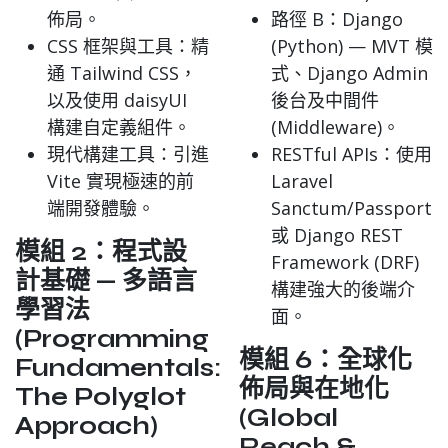
佈局。
路徑 B：Django
CSS 框架與工具
：精
(Python) — MVT 模
通
Tailwind CSS
，
式、Django Admin
以及使用
daisyUI
後台及中間件
構建自定義組件。
(Middleware)。
現代構建工具
：引進
RESTful APIs：使用
Vite
實現極速的前
Laravel
端開發體驗。
Sanctum/Passport
或 Django REST
模組 2：程式設
Framework (DRF)
計基礎 — 多語言
構建強大的後端介
學習法
面。
(Programming
模組 6：全球化
Fundamentals:
佈局與在地化
The Polyglot
(Global
Approach)
Reach &