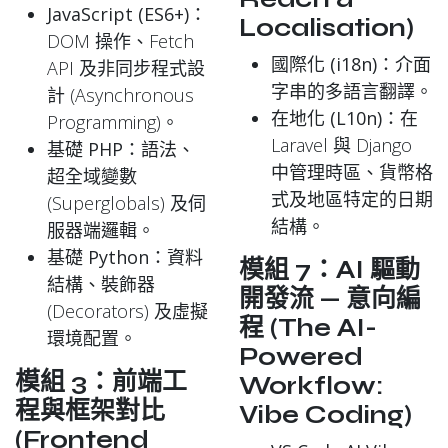
JavaScript (ES6+)
：
Localisation)
DOM 操作、Fetch
國際化 (i18n)
：介面
API 及非同步程式設
字串的多語言翻譯。
計 (Asynchronous
在地化 (L10n)
：在
Programming)。
Laravel 與 Django
基礎 PHP
：語法、
中管理時區、貨幣格
超全域變數
式及地區特定的日期
(Superglobals) 及伺
結構。
服器端邏輯。
基礎 Python
：資料
模組 7：AI 驅動
結構、裝飾器
開發流 — 意向編
(Decorators) 及虛擬
程 (The AI-
環境配置。
Powered
模組 3：前端工
Workflow:
程與框架對比
Vibe Coding)
(Frontend