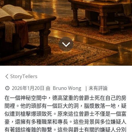
StoryTellers
2026年1月20日
由
Bruno Wong
| 未有評論
在一個神秘空間中，德高望重的曾爵士死在自己的房
間裡。他的頭部有一個巨大的洞，腦漿散落一地，疑
似遭到槍擊爆頭致死。原來這位曾爵士不僅是一個富
豪，還擁有多種職業和專長。這些背景與多位嫌疑人
有著錯綜複雜的聯繫。這些與爵士有關的嫌疑人分別