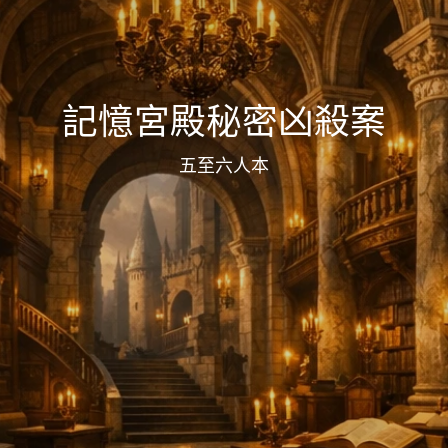
記憶宮殿秘密凶殺案
五至六人本