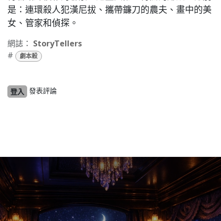
是：連環殺人犯漢尼拔、攜帶鐮刀的農夫、畫中的美
女、管家和偵探。
網誌：
StoryTellers
#
劇本殺
發表評論
登入