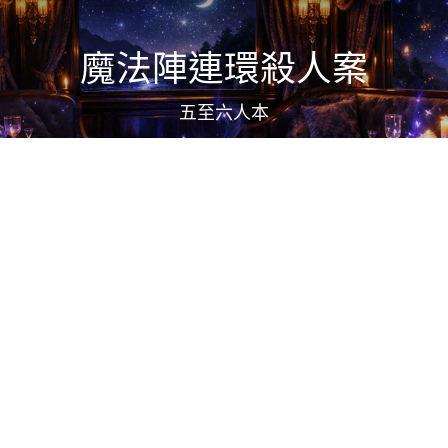
魔法陣連環殺人案
五至六人本